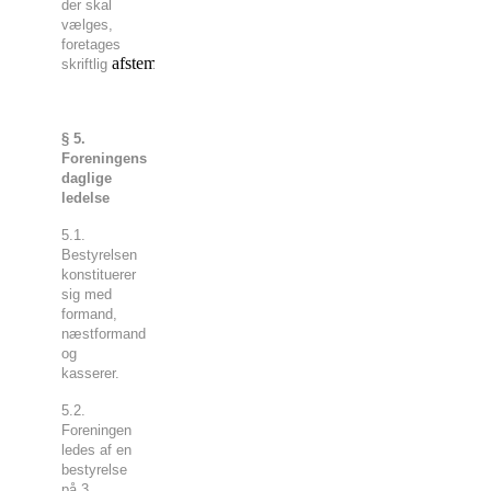
der skal
vælges,
foretages
afstemning.
skriftlig
§ 5.
Foreningens
daglige
ledelse
5.1.
Bestyrelsen
konstituerer
sig med
formand,
næstformand
og
kasserer.
5.2.
Foreningen
ledes af en
bestyrelse
på 3