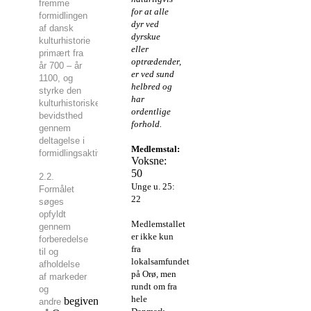
fremme
for at alle
formidlingen
dyr ved
af dansk
dyrskue
kulturhistorie
eller
primært fra
optrædender,
år 700 – år
er ved sund
1100, og
helbred og
styrke den
har
kulturhistoriske
ordentlige
bevidsthed
forhold.
gennem
deltagelse i
Medlemstal:
formidlingsaktiviteter.
Voksne:
50
2.2.
Unge u. 25:
Formålet
22
søges
opfyldt
Medlemstallet
gennem
er ikke kun
forberedelse
fra
til og
lokalsamfundet
afholdelse
på Orø, men
af markeder
rundt om fra
og
hele
begivenheder
andre