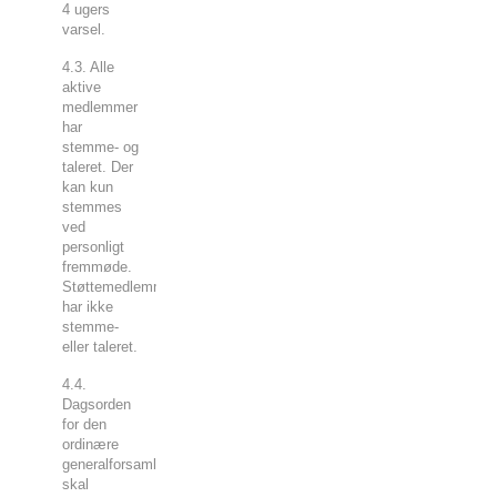
4 ugers
varsel.
4.3. Alle
aktive
medlemmer
har
stemme- og
taleret. Der
kan kun
stemmes
ved
personligt
fremmøde.
Støttemedlemmer
har ikke
stemme-
eller taleret.
4.4.
Dagsorden
for den
ordinære
generalforsamling
skal