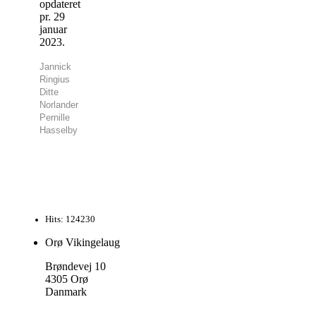
opdateret
pr. 29
januar
2023.
Jannick
Ringius
Ditte
Norlander
Pernille
Hasselby
Hits: 124230
Orø Vikingelaug
Brøndevej 10
4305 Orø
Danmark