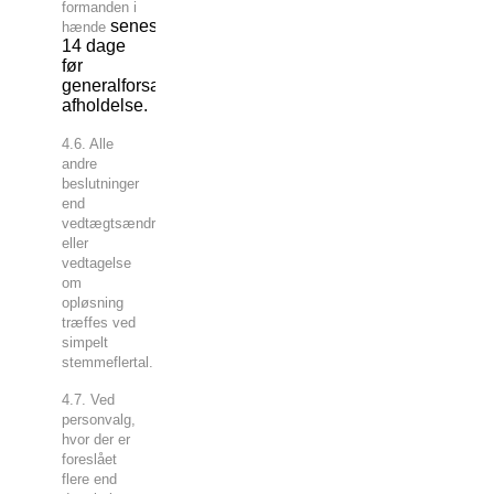
formanden i
senest
hænde
14 dage
før
generalforsamlingens
afholdelse
.
4.6. Alle
andre
beslutninger
end
vedtægtsændringer
eller
vedtagelse
om
opløsning
træffes ved
simpelt
stemmeflertal.
4.7. Ved
personvalg,
hvor der er
foreslået
flere end