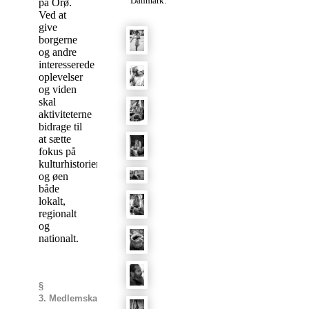
Danmark.
på Orø.
Ved at
give
borgerne
og andre
interesserede
oplevelser
og viden
skal
aktiviteterne
bidrage til
at sætte
fokus på
kulturhistorien
og øen
både
lokalt,
regionalt
og
nationalt.
§
3. Medlemskab