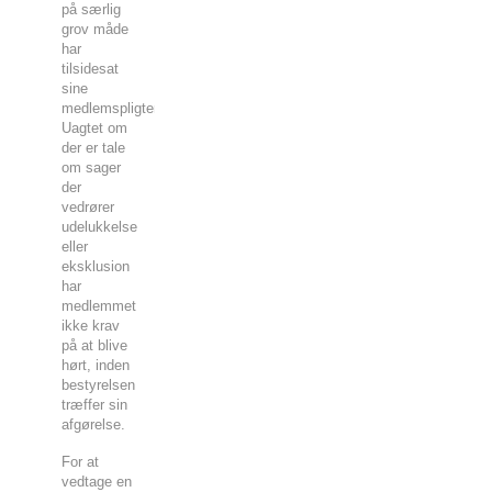
på særlig
grov måde
har
tilsidesat
sine
medlemspligter.
Uagtet om
der er tale
om sager
der
vedrører
udelukkelse
eller
eksklusion
har
medlemmet
ikke krav
på at blive
hørt, inden
bestyrelsen
træffer sin
afgørelse.
For at
vedtage en