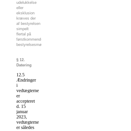
udelukkelse
eller
eksklusion
kræves der
af bestyrelsen
simpelt
flertal på
førstkommende
bestyrelsesmøde.
§ 12.
Datering
12.5
Ændringer
i
vedtægterne
er
accepteret
d. 15
januar
2023,
vedtægterne
er således