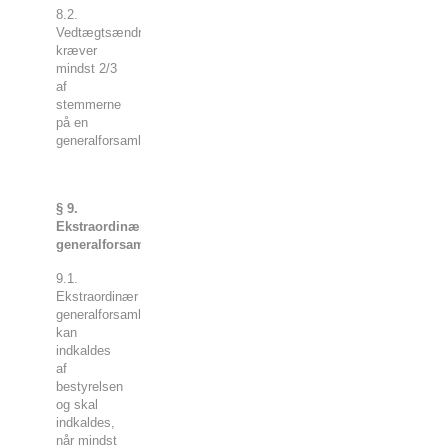
8.2.
Vedtægtsændringer
kræver
mindst 2/3
af
stemmerne
på en
generalforsamling.
§ 9.
Ekstraordinær
generalforsamling.
9.1.
Ekstraordinær
generalforsamling
kan
indkaldes
af
bestyrelsen
og skal
indkaldes,
når mindst