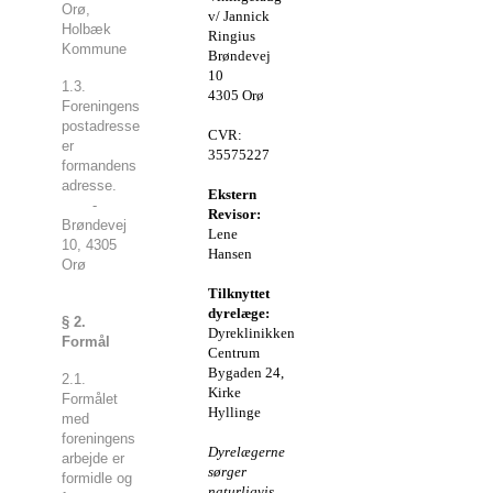
Orø,
v/ Jannick
Holbæk
Ringius
Kommune
Brøndevej
10
1.3.
4305 Orø
Foreningens
postadresse
CVR:
er
35575227
formandens
adresse.
Ekstern
-
Revisor:
Brøndevej
Lene
10, 4305
Hansen
Orø
Tilknyttet
dyrelæge:
§ 2.
Dyreklinikken
Formål
Centrum
Bygaden 24,
2.1.
Kirke
Formålet
Hyllinge
med
foreningens
Dyrelægerne
arbejde er
sørger
formidle og
naturligvis