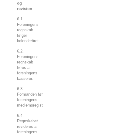
og
revision
6.1.
Foreningens
regnskab
følger
kalenderåret.
6.2.
Foreningens
regnskab
føres af
foreningens
kasserer.
6.3.
Formanden fører
foreningens
medlemsregister.
6.4.
Regnskabet
revideres af
foreningens