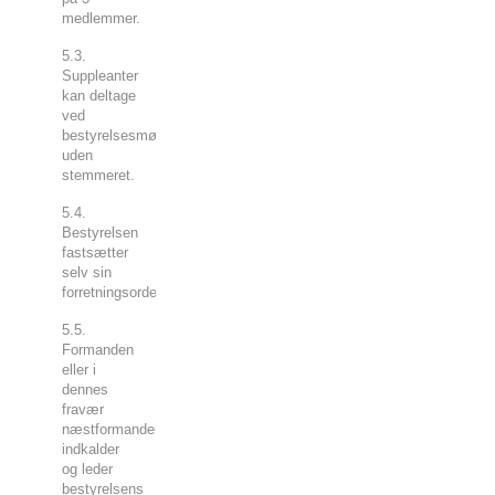
medlemmer.
5.3.
Suppleanter
kan deltage
ved
bestyrelsesmøder, dog
uden
stemmeret.
5.4.
Bestyrelsen
fastsætter
selv sin
forretningsorden.
5.5.
Formanden
eller i
dennes
fravær
næstformanden
indkalder
og leder
bestyrelsens