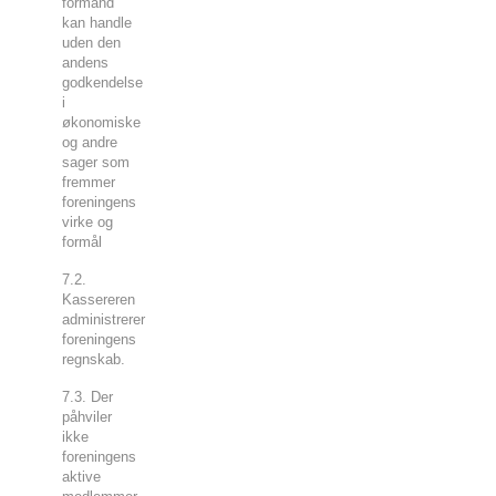
formand
kan handle
uden den
andens
godkendelse
i
økonomiske
og andre
sager som
fremmer
foreningens
virke og
formål
7.2.
Kassereren
administrerer
foreningens
regnskab.
7.3. Der
påhviler
ikke
foreningens
aktive