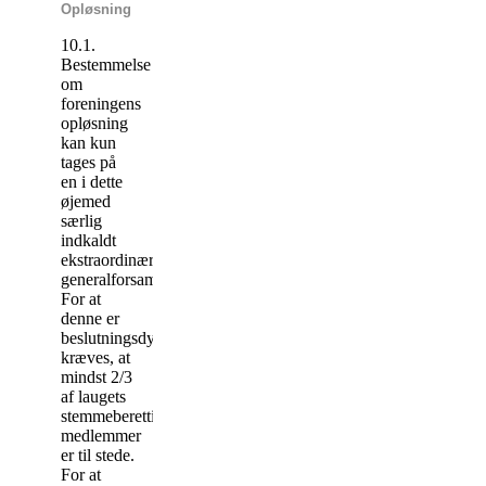
Opløsning
10.1.
Bestemmelse
om
foreningens
opløsning
kan kun
tages på
en i dette
øjemed
særlig
indkaldt
ekstraordinær
generalforsamling.
For at
denne er
beslutningsdygtig
kræves, at
mindst 2/3
af laugets
stemmeberettigede
medlemmer
er til stede.
For at