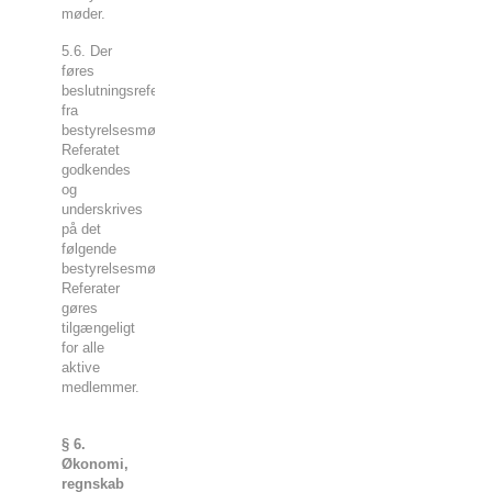
møder.
5.6. Der
føres
beslutningsreferat
fra
bestyrelsesmøderne.
Referatet
godkendes
og
underskrives
på det
følgende
bestyrelsesmøde.
Referater
gøres
tilgængeligt
for alle
aktive
medlemmer.
§ 6.
Økonomi,
regnskab