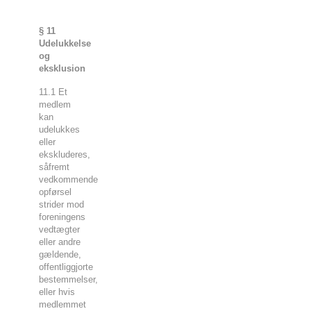
§ 11
Udelukkelse
og
eksklusion
11.1 Et
medlem
kan
udelukkes
eller
ekskluderes,
såfremt
vedkommendes
opførsel
strider mod
foreningens
vedtægter
eller andre
gældende,
offentliggjorte
bestemmelser,
eller hvis
medlemmet