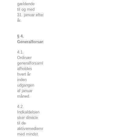
gældende
til og med
31. januar efterfølgende
år.
§ 4.
Generalforsamling
4.1.
Ordinær
generalforsamling
afholdes
hvert år
inden
udgangen
af januar
måned.
4.2.
Indkaldelsen
sker direkte
til de
aktivemedlemmer
med mindst