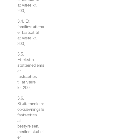
at være kr.
200,-
3.4. Et
familiestøttemedlemskab
er fastsat til
at være kr.
300,-
3.5.
Et ekstra
støttemedlemskab
er
fastsættes
til at være
kr. 200,-
3.6.
Støttemedlemskab og
opkrævningsform
fastsættes
af
bestyrelsen,
medlemskabet
er