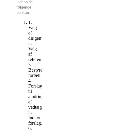
indeholde
følgende
punkter:
1.
Valg
af
dirigent.
2.
Valg
af
referent
3.
Bestyrelsens
fortælling.
4.
Forslag
til
ændring
af
vedtægter
5.
Indkomne
forslag.
6.