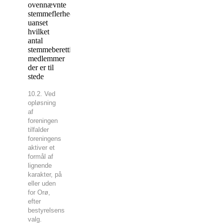
ovennævnte
stemmeflerhed,
uanset
hvilket
antal
stemmeberettigede
medlemmer
der er til
stede
10.2. Ved
opløsning
af
foreningen
tilfalder
foreningens
aktiver et
formål af
lignende
karakter, på
eller uden
for Orø,
efter
bestyrelsens
valg.