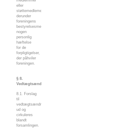
medlemmer
eller
støttemedlemer,
derunder
foreningens
bestyrelsesmedlemmer,
nogen
personlig
hæftelse
for de
forpligtigelser,
der påhviler
foreningen.
§ 8.
Vedtægtsændringer
8.1. Forslag
til
vedtægtsændringer deles
ud og
cirkuleres
blandt
forsamlingen.