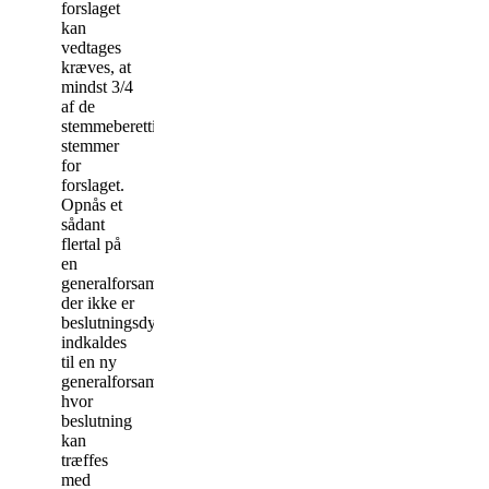
forslaget
kan
vedtages
kræves, at
mindst 3/4
af de
stemmeberettigede
stemmer
for
forslaget.
Opnås et
sådant
flertal på
en
generalforsamling,
der ikke er
beslutningsdygtig,
indkaldes
til en ny
generalforsamling,
hvor
beslutning
kan
træffes
med