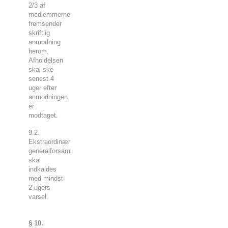
2/3 af
medlemmerne
fremsender
skriftlig
anmodning
herom.
Afholdelsen
skal ske
senest 4
uger efter
anmodningen
er
modtaget.
9.2.
Ekstraordinær
generalforsamling
skal
indkaldes
med mindst
2 ugers
varsel.
§ 10.