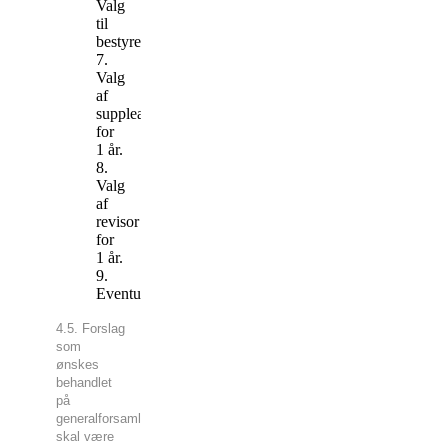
Valg
til
bestyrelsen.
7.
Valg
af
suppleanter
for
1 år.
8.
Valg
af
revisor
for
1 år.
9.
Eventuelt.
4.5. Forslag
som
ønskes
behandlet
på
generalforsamlingen
skal være