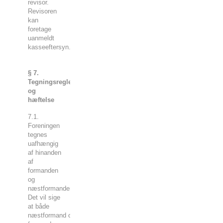
revisor.
Revisoren
kan
foretage
uanmeldt
kasseeftersyn.
§ 7.
Tegningsregler
og
hæftelse
7.1.
Foreningen
tegnes
uafhængig
af hinanden
af
formanden
og
næstformanden.
Det vil sige
at både
næstformand og