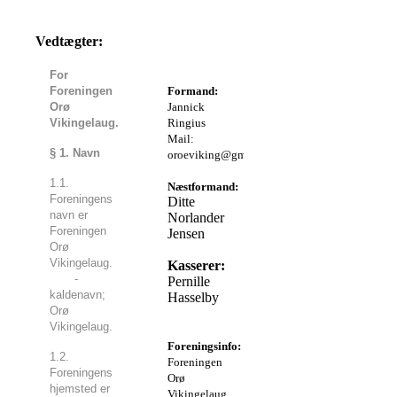
Vedtægter:
Bestyrelsen:
For
Foreningen
Formand:
Orø
Jannick
Vikingelaug.
Ringius
Mail:
§ 1. Navn
oroeviking@gmail.com
1.1.
Næstformand:
Foreningens
Ditte
navn er
Norlander
Foreningen
Jensen
Orø
Vikingelaug.
Kasserer:
-
Pernille
kaldenavn;
Hasselby
Orø
Vikingelaug.
Foreningsinfo:
1.2.
Foreningen
Foreningens
Orø
hjemsted er
Vikingelaug