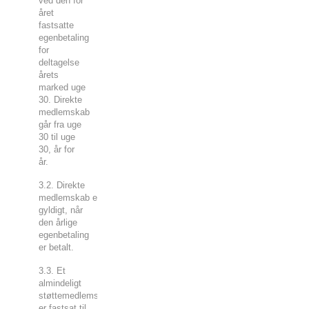
ved den for
året
fastsatte
egenbetaling
for
deltagelse
årets
marked uge
30. Direkte
medlemskab
går fra uge
30 til uge
30, år for
år.
3.2. Direkte
medlemskab er
gyldigt, når
den årlige
egenbetaling
er betalt.
3.3. Et
almindeligt
støttemedlemskab
er fastsat til