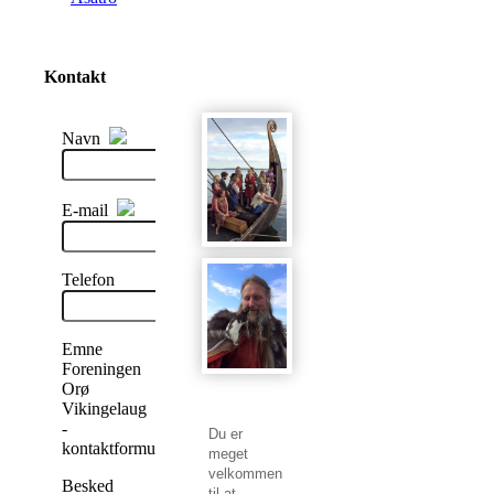
Kontakt
Navn
E-mail
Telefon
Emne
Foreningen
Orø
Vikingelaug
-
Du er
kontaktformular
meget
velkommen
Besked
til at