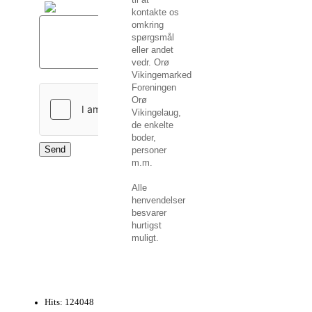
kontakte os
omkring
spørgsmål
eller andet
vedr. Orø
Vikingemarked,
Foreningen
Orø
Vikingelaug,
de enkelte
boder,
Send
personer
m.m.
Alle
henvendelser
besvarer
hurtigst
muligt.
Hits: 124048